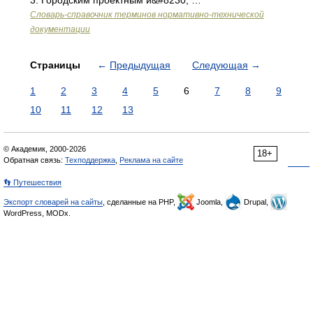
3. Городским проектным и&#8230; …
Словарь-справочник терминов нормативно-технической
документации
Страницы
←
Предыдущая
Следующая
→
1
2
3
4
5
6
7
8
9
10
11
12
13
© Академик, 2000-2026
18+
Обратная связь:
Техподдержка
,
Реклама на сайте
👣 Путешествия
Экспорт словарей на сайты
, сделанные на PHP,
Joomla,
Drupal,
WordPress, MODx.